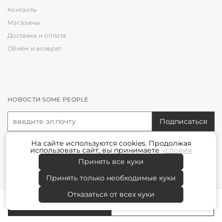
Контакты
Магазины
Доставка и оплата
Обмен и возврат
НОВОСТИ SOME PEOPLE
Подписаться
На сайте используются
cookies
. Продолжая
Я принимаю условия
политики конфиденциальности
использовать сайт, вы принимаете
условия
Принять все куки
© 2021-2025
SOME PEOPLE
Принять только необходимые куки
Отказаться от всех куки
В корзину
Запросить информацию