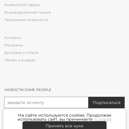
Клиентский сервис
Индивидуальный пошив
Программа лояльности
Контакты
Магазины
Доставка и оплата
Обмен и возврат
НОВОСТИ SOME PEOPLE
Подписаться
На сайте используются
cookies
. Продолжая
Я принимаю условия
политики конфиденциальности
использовать сайт, вы принимаете
условия
Принять все куки