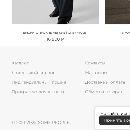
БРЮКИ ШИРОКИЕ ЛЕГКИЕ | GREY-VIOLET
БРЮК
16 900 ₽
Каталог
Контакты
Клиентский сервис
Магазины
Индивидуальный пошив
Доставка и оплата
Программа лояльности
Обмен и возврат
На сайте исп
Принять все
© 2021-2025
SOME PEOPLE